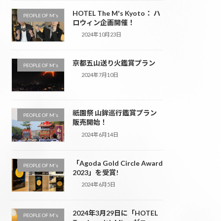
HOTEL The M's Kyoto： ハ
PEOPLE OF M's
ロウィン企画開催！
2024年10月23日
京都五山送り火鑑賞プラン
PEOPLE OF M's
2024年7月10日
祇園祭 山鉾巡行鑑賞プラン
PEOPLE OF M's
販売開始！
2024年6月14日
「Agoda Gold Circle Award
PEOPLE OF M's
2023」を受賞!
2024年6月5日
2024年3月29日に「HOTEL
PEOPLE OF M's