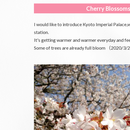
更
Cherry Blossoms
新
日
時
I would like to introduce Kyoto Imperial Palac
:
station.
It's getting warmer and warmer everyday and fee
Some of trees are already full bloom （2020/3