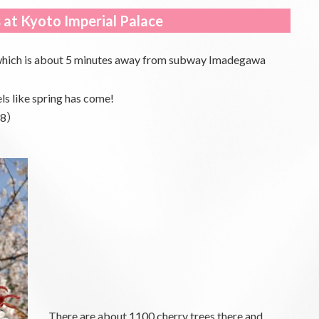
 at Kyoto Imperial Palace
e,which is about 5 minutes away from subway Imadegawa
ls like spring has come!
/28）
There are about 1100 cherry trees there and