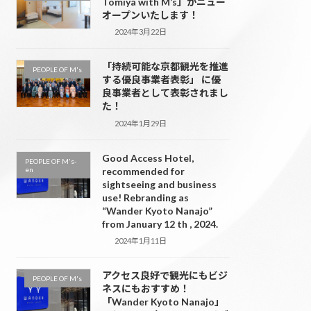
Tomiya with M’s」がニュー
オープンいたします！
2024年3月22日
「持続可能な京都観光を推進
PEOPLE OF M's
する優良事業者表彰」 に優
良事業者として表彰されまし
た！
2024年1月29日
Good Access Hotel,
PEOPLE OF M's-
en
recommended for
sightseeing and business
use! Rebranding as
“Wander Kyoto Nanajo”
from January 12 th , 2024.
2024年1月11日
アクセス良好で観光にもビジ
PEOPLE OF M's
ネスにもおすすめ！
「Wander Kyoto Nanajo」