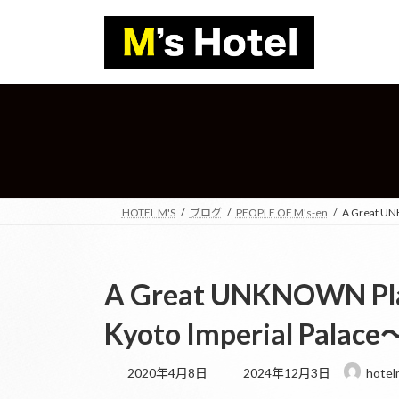
コ
ナ
ン
ビ
テ
ゲ
ン
ー
ツ
シ
へ
ョ
ス
ン
キ
に
ッ
移
プ
動
HOTEL M'S
ブログ
PEOPLE OF M's-en
A Great UN
A Great UNKNOWN Pla
Kyoto Imperial Palace
最
2020年4月8日
2024年12月3日
hotel
終