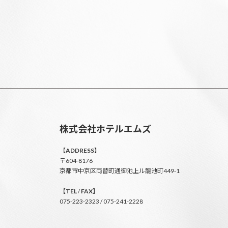
株式会社ホテルエムズ
【
ADDRESS】
〒604-8176
京都市中京区両替町通御池上ル龍池町449-1
【
TEL
/
FAX
】
075-223-2323 / 075-241-2228