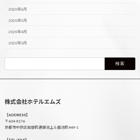
2020年6月
2020年5月
2020年4月
2020年3月
検
索:
株式会社ホテルエムズ
【
ADDRESS】
〒604-8176
京都市中京区両替町通御池上ル龍池町449-1
【
TEL
/
FAX
】