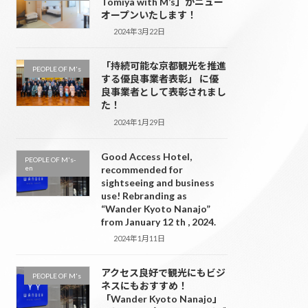
Tomiya with M’s」がニュー
オープンいたします！
2024年3月22日
「持続可能な京都観光を推進
PEOPLE OF M's
する優良事業者表彰」 に優
良事業者として表彰されまし
た！
2024年1月29日
Good Access Hotel,
PEOPLE OF M's-
en
recommended for
sightseeing and business
use! Rebranding as
“Wander Kyoto Nanajo”
from January 12 th , 2024.
2024年1月11日
アクセス良好で観光にもビジ
PEOPLE OF M's
ネスにもおすすめ！
「Wander Kyoto Nanajo」