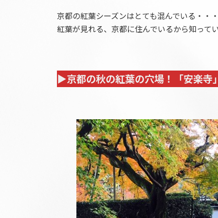
日
時
京都の紅葉シーズンはとても混んでいる・・
:
紅葉が見れる、京都に住んでいるから知って
▶京都の秋の紅葉の穴場！「安楽寺