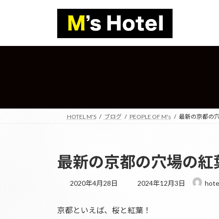
コ
ナ
ン
ビ
テ
ゲ
ン
ー
ツ
シ
へ
ョ
ス
ン
キ
に
ッ
移
プ
動
HOTEL M'S
ブログ
PEOPLE OF M's
最新の京都の
最新の京都の穴場の紅
最
2020年4月28日
2024年12月3日
hote
終
更
京都といえば、桜と紅葉！
新