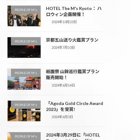
HOTEL The M's Kyoto： ハ
PEOPLE OF M's
ロウィン企画開催！
2024年10月23日
京都五山送り火鑑賞プラン
PEOPLE OF M's
2024年7月10日
祇園祭 山鉾巡行鑑賞プラン
PEOPLE OF M's
販売開始！
2024年6月14日
「Agoda Gold Circle Award
PEOPLE OF M's
2023」を受賞!
2024年6月5日
2024年3月29日に「HOTEL
PEOPLE OF M's