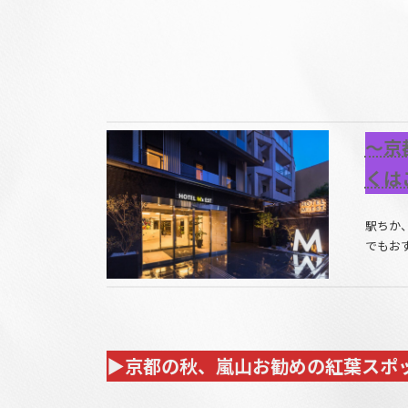
～京
くは
駅ちか
でもお
▶京都の秋、嵐山お勧めの紅葉スポ