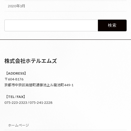
2020年3月
検
索:
株式会社ホテルエムズ
【
ADDRESS】
〒604-8176
京都市中京区両替町通御池上ル龍池町449-1
【
TEL
/
FAX
】
075-223-2323 / 075-241-2228
ホームページ