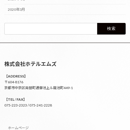
2020年3月
検
索:
株式会社ホテルエムズ
【
ADDRESS】
〒604-8176
京都市中京区両替町通御池上ル龍池町449-1
【
TEL
/
FAX
】
075-223-2323 / 075-241-2228
ホームページ