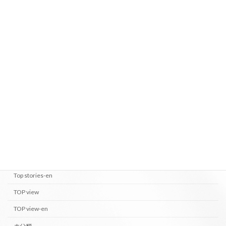
ました。
2024年1月11日
We organized an event associated to
PEOPLE OF M's-en
the 'Kyoto Gozan Okuribi'!"
2023年8月24日
カテゴリー
PEOPLE OF M's
PEOPLE OF M's-en
Top stories
Top stories-en
TOP view
TOP view-en